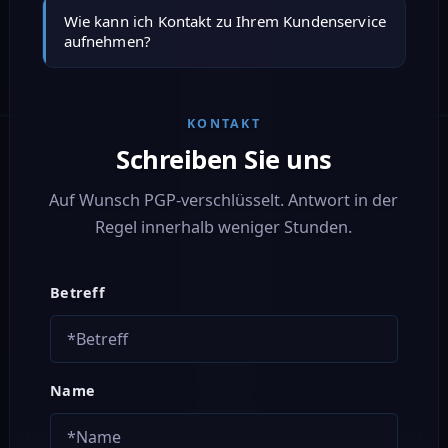
Darüber sehen Sie jederzeit den aktuellen
Crypto, Überweisung oder Bar.
Wie kann ich Kontakt zu Ihrem Kundenservice
Status und – bei aktiviertem Live-Tracking – die
aufnehmen?
aktuelle Position.
Per E-Mail an info@ogexpress.de oder über das
KONTAKT
Kontaktformular unten.
Schreiben Sie uns
Auf Wunsch PGP-verschlüsselt. Antwort in der
Regel innerhalb weniger Stunden.
Betreff
Name