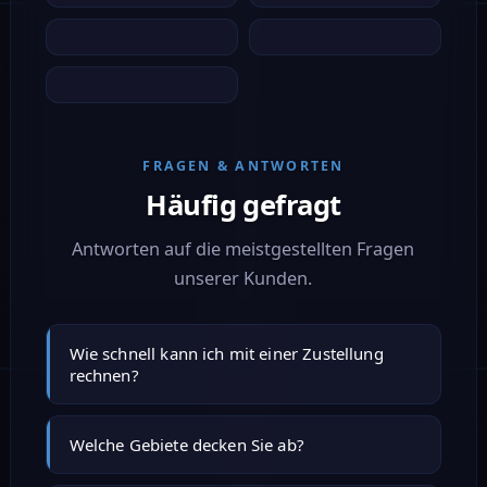
FRAGEN & ANTWORTEN
Häufig gefragt
Antworten auf die meistgestellten Fragen
unserer Kunden.
Wie schnell kann ich mit einer Zustellung
rechnen?
Same-Day innerhalb Deutschlands, wenn die
Welche Gebiete decken Sie ab?
Abholung im 150-km-Radius um Bremen liegt.