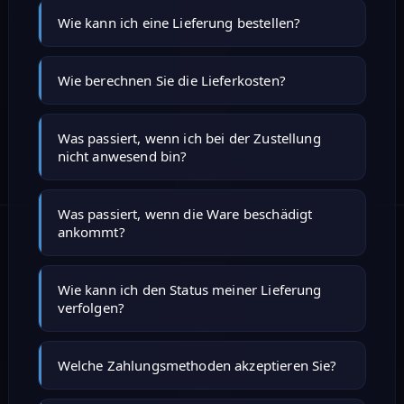
Anfragen bis 14 Uhr werden noch am selben
150 km Radius um Bremen. Darüber hinaus auf
Wie kann ich eine Lieferung bestellen?
Tag zugestellt.
Anfrage.
Per Kontaktformular, Telefon, WhatsApp oder
Wie berechnen Sie die Lieferkosten?
Telegram.
Pauschal nach Entfernung und Fahrzeuggröße.
Was passiert, wenn ich bei der Zustellung
nicht anwesend bin?
Nutzen Sie unseren Preisrechner oben oder
fragen Sie direkt an.
Unser Fahrer ruft Sie an. Wartezeit vor Ort: bis
Was passiert, wenn die Ware beschädigt
ankommt?
30 Minuten. Danach wird ein neuer Termin
vereinbart.
Ihre Ware ist versichert. Bei Schäden melden
Wie kann ich den Status meiner Lieferung
verfolgen?
Sie sich umgehend – wir kümmern uns um
Ersatz oder Erstattung.
Sie erhalten zu jedem Auftrag einen
Welche Zahlungsmethoden akzeptieren Sie?
persönlichen Sendungsverfolgungs-Link.