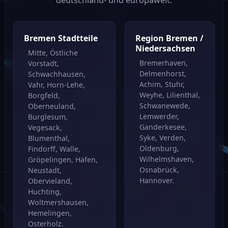
deutschland- und europaweit.
Bremen Stadtteile
Region Bremen /
Niedersachsen
Mitte, Östliche
Bremerhaven,
Vorstadt,
Delmenhorst,
Schwachhausen,
Achim, Stuhr,
Vahr, Horn-Lehe,
Weyhe, Lilienthal,
Borgfeld,
Schwanewede,
Oberneuland,
Lemwerder,
Burglesum,
Ganderkesee,
Vegesack,
Syke, Verden,
Blumenthal,
Oldenburg,
Findorff, Walle,
Wilhelmshaven,
Gröpelingen, Häfen,
Osnabrück,
Neustadt,
Hannover.
Obervieland,
Huchting,
Woltmershausen,
Hemelingen,
Osterholz.